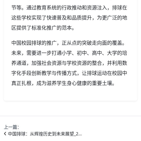
节等。通过教育系统的行政推动和资源注入，排球在
这些学校实现了快速普及和品质提升，为更广泛的地
区提供了标准化推广的范本。
中国校园排球的推广，正从点的突破走向面的覆盖。
未来，需要进一步打通小学、初中、高中、大学的培
养通道，加强社会资源与学校资源的整合，并利用数
字化手段创新教学与传播方式，让排球运动在校园中
真正扎根，成为滋养学生身心健康的重要土壤。
上一篇：
中国排球：从辉煌历史到未来展望_2…