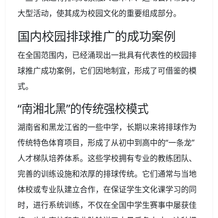
大型活动，使其成为校园文化的重要组成部分。
国内校园排球推广的成功案例
在全国范围内，已经涌现出一批具有代表性的校园排
球推广成功案例，它们因地制宜，形成了可借鉴的模
式。
“南湘北黑”的传统强校模式
湖南省和黑龙江省的一些中学，长期以来将排球作为
传统特色体育项目，形成了从初中到高中的“一条龙”
人才梯队培养体系。这些学校拥有专业的教练团队、
完善的训练设施和浓厚的排球传统。它们通常与当地
体校或专业队建立合作，在保证学生文化课学习的同
时，进行系统训练，不仅在全国中学生赛事中屡获佳