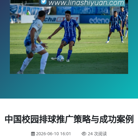
中国校园排球推广策略与成功案例
2026-06-10 16:01
24 次阅读