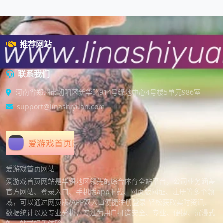
推荐网站
联系我们
河南省郑州市朝阳区新华路914号绿地中心4号楼5单元986室
support@linashiyuan.com
爱游戏首页网站
爱游戏首页网站是华语地区领先的综合体育全站平台，公司业务涵盖
官方网站、登录入口、手机版app下载、网页版网址、注册等多个领
域，可以通过网页版/APP双入口便捷注册登录 轻松获取实时资讯、
数据统计以及专业分析，专注为用户打造安全、专业、便捷、沉浸式
的一站式娱乐体验。